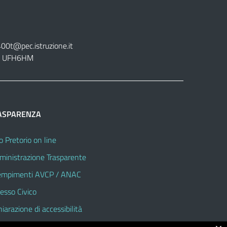
400t@pec.istruzione.it
tt. UFH6HM
ASPARENZA
o Pretorio on line
inistrazione Trasparente
mpimenti AVCP / ANAC
esso Civico
hiarazione di accessibilità