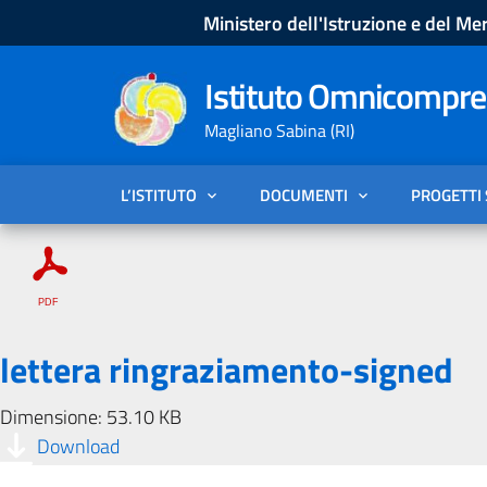
Ministero dell'Istruzione e del Mer
Istituto Omnicompren
Magliano Sabina (RI)
L’ISTITUTO
DOCUMENTI
PROGETTI
lettera ringraziamento-signed
Dimensione: 53.10 KB
Download