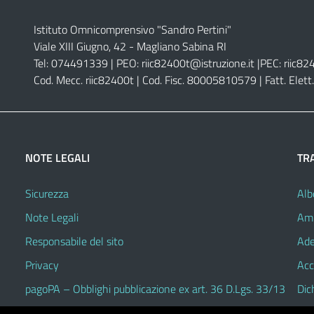
Istituto Omnicomprensivo "Sandro Pertini"
Viale XIII Giugno, 42 - Magliano Sabina RI
Tel: 074491339 | PEO:
riic82400t@istruzione.it |
PEC:
riic82
Cod. Mecc. riic82400t | Cod. Fisc. 80005810579 | Fatt. Ele
NOTE LEGALI
TR
Sicurezza
Alb
Note Legali
Amm
Responsabile del sito
Ade
Privacy
Acc
pagoPA – Obblighi pubblicazione ex art. 36 D.Lgs. 33/13
Dic