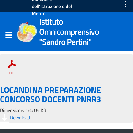
⋮
dell'Istruzione e del
Merito
Istituto
Omnicomprensivo
"Sandro Pertini"
LOCANDINA PREPARAZIONE
CONCORSO DOCENTI PNRR3
Dimensione: 486.04 KB
Download