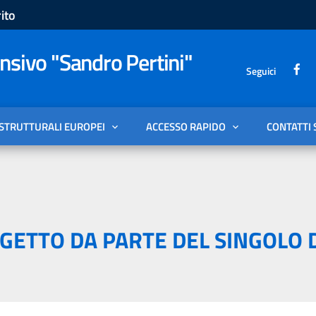
ito
sivo "Sandro Pertini"
Seguici
 STRUTTURALI EUROPEI
ACCESSO RAPIDO
CONTATTI 
ETTO DA PARTE DEL SINGOLO 