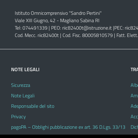
Istituto Omnicomprensivo "Sandro Pertini"
Viale XIII Giugno, 42 - Magliano Sabina RI
Tel: 074491339 | PEO:
riic82400t@istruzione.it |
PEC:
riic82
Cod. Mecc. riic82400t | Cod. Fisc. 80005810579 | Fatt. Ele
NOTE LEGALI
TR
Sicurezza
Alb
Note Legali
Amm
Responsabile del sito
Ade
Privacy
Acc
pagoPA – Obblighi pubblicazione ex art. 36 D.Lgs. 33/13
Dic