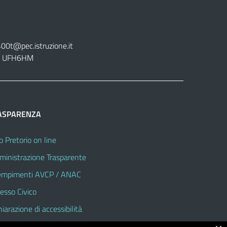
400t@pec.istruzione.it
tt. UFH6HM
ASPARENZA
o Pretorio on line
inistrazione Trasparente
mpimenti AVCP / ANAC
esso Civico
hiarazione di accessibilità