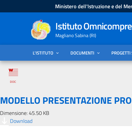
Ministero dell'Istruzione e del Mer
Istituto Omnicompren
Magliano Sabina (RI)
L’ISTITUTO
DOCUMENTI
PROGETTI
MODELLO PRESENTAZIONE PROG
Dimensione: 45.50 KB
Download