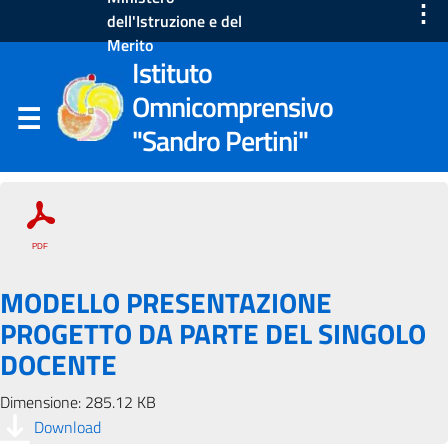
⋮
dell'Istruzione e del
Merito
Istituto
Omnicomprensivo
"Sandro Pertini"
MODELLO PRESENTAZIONE
PROGETTO DA PARTE DEL SINGOLO
DOCENTE
Dimensione: 285.12 KB
Download