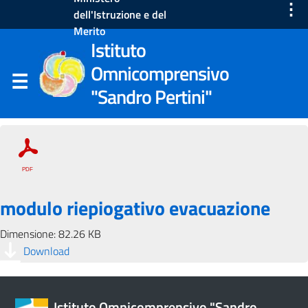
⋮
dell'Istruzione e del
Merito
Istituto
Omnicomprensivo
"Sandro Pertini"
modulo riepiogativo evacuazione
Dimensione: 82.26 KB
Download
Istituto Omnicomprensivo "Sandro