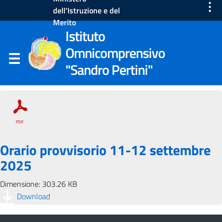
⋮
dell'Istruzione e del
Merito
Istituto
Omnicomprensivo
"Sandro Pertini"
Orario provvisorio 11-12 settembre
2025
Dimensione: 303.26 KB
Download