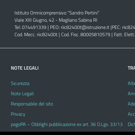
Istituto Omnicomprensivo "Sandro Pertini"
Viale XIII Giugno, 42 - Magliano Sabina RI
Tel: 074491339 | PEO:
riic82400t@istruzione.it |
PEC:
riic82
Cod. Mecc. riic82400t | Cod. Fisc. 80005810579 | Fatt. Ele
NOTE LEGALI
TR
Sicurezza
Alb
Note Legali
Amm
Responsabile del sito
Ade
Privacy
Acc
pagoPA – Obblighi pubblicazione ex art. 36 D.Lgs. 33/13
Dic