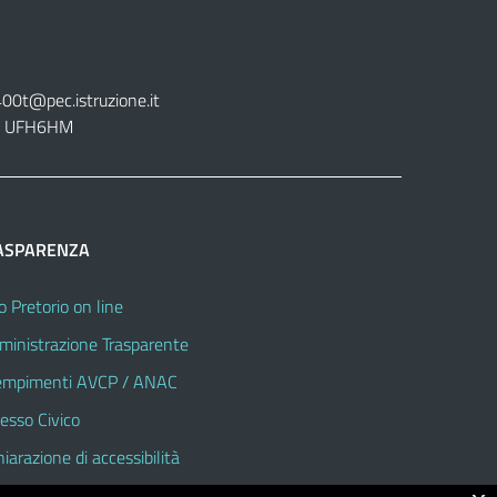
400t@pec.istruzione.it
tt. UFH6HM
ASPARENZA
o Pretorio on line
inistrazione Trasparente
mpimenti AVCP / ANAC
esso Civico
hiarazione di accessibilità