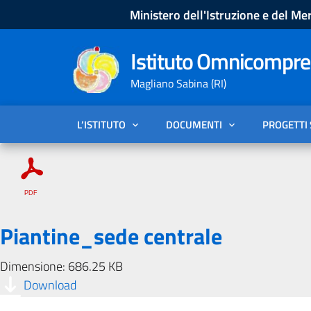
Ministero dell'Istruzione e del Mer
Istituto Omnicompren
Magliano Sabina (RI)
L’ISTITUTO
DOCUMENTI
PROGETTI
Piantine_sede centrale
Dimensione: 686.25 KB
Download