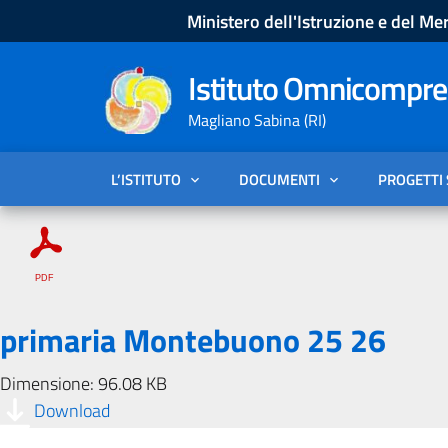
Ministero dell'Istruzione e del Mer
Istituto Omnicompren
Magliano Sabina (RI)
L’ISTITUTO
DOCUMENTI
PROGETTI
primaria Montebuono 25 26
Dimensione: 96.08 KB
Download