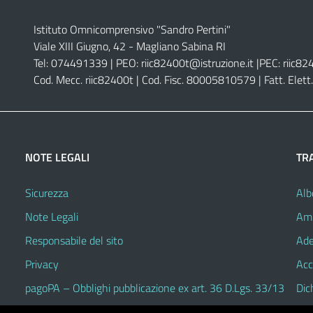
Istituto Omnicomprensivo "Sandro Pertini"
Viale XIII Giugno, 42 - Magliano Sabina RI
Tel: 074491339 | PEO:
riic82400t@istruzione.it |
PEC:
riic82
Cod. Mecc. riic82400t | Cod. Fisc. 80005810579 | Fatt. Ele
NOTE LEGALI
TR
Sicurezza
Alb
Note Legali
Amm
Responsabile del sito
Ade
Privacy
Acc
pagoPA – Obblighi pubblicazione ex art. 36 D.Lgs. 33/13
Dic