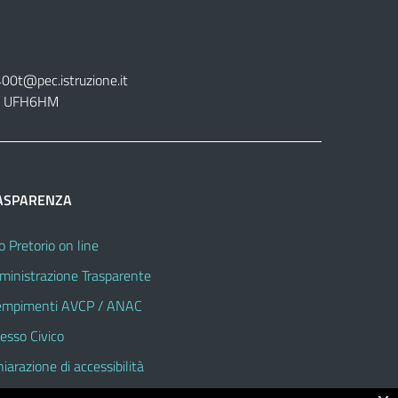
400t@pec.istruzione.it
tt. UFH6HM
ASPARENZA
o Pretorio on line
inistrazione Trasparente
mpimenti AVCP / ANAC
esso Civico
hiarazione di accessibilità