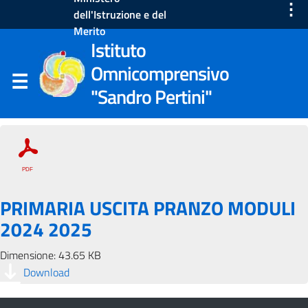
⋮
dell'Istruzione e del
Merito
Istituto
Omnicomprensivo
"Sandro Pertini"
PRIMARIA USCITA PRANZO MODULI
2024 2025
Dimensione: 43.65 KB
Download