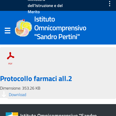
⋮
dell'Istruzione e del
Merito
Istituto
Omnicomprensivo
"Sandro Pertini"
Protocollo farmaci all.2
Dimensione: 353.26 KB
Download
Istituto Omnicomprensivo "Sandro