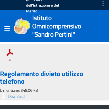
⋮
dell'Istruzione e del
Merito
Istituto
Omnicomprensivo
"Sandro Pertini"
Regolamento divieto utilizzo
telefono
Dimensione: 348.06 KB
Download