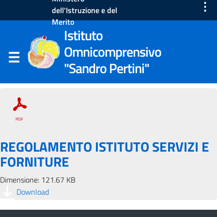
⋮
dell'Istruzione e del
Merito
Istituto
Omnicomprensivo
"Sandro Pertini"
REGOLAMENTO ISTITUTO SERVIZI E
FORNITURE
Dimensione: 121.67 KB
Download