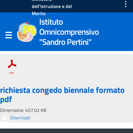
⋮
dell'Istruzione e del
Merito
Istituto
Omnicomprensivo
"Sandro Pertini"
richiesta congedo biennale formato
pdf
Dimensione: 457.02 KB
Download