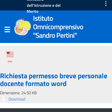
⋮
dell'Istruzione e del
Merito
Istituto
Omnicomprensivo
"Sandro Pertini"
Richiesta permesso breve personale
docente formato word
Dimensione: 24.50 KB
Download