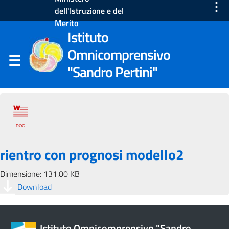
⋮
dell'Istruzione e del
Merito
Istituto
Omnicomprensivo
"Sandro Pertini"
rientro con prognosi modello2
Dimensione: 131.00 KB
Download
Istituto Omnicomprensivo "Sandro