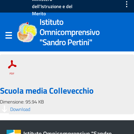
⋮
dell'Istruzione e del
Merito
Istituto
Omnicomprensivo
"Sandro Pertini"
Scuola media Collevecchio
Dimensione: 95.94 KB
Download
Istituto Omnicomprensivo "Sandro