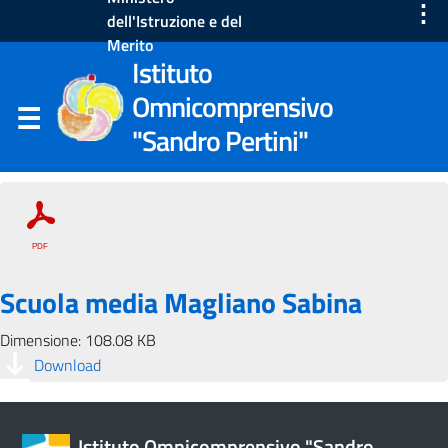
⋮
dell'Istruzione e del
Merito
Istituto
Omnicomprensivo
"Sandro Pertini"
Scuola media Magliano Sabina
Dimensione: 108.08 KB
Download
Istituto Omnicomprensivo "Sandro