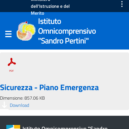
⋮
dell'Istruzione e del
Merito
Istituto
Omnicomprensivo
"Sandro Pertini"
Sicurezza - Piano Emergenza
Dimensione: 857.06 KB
Download
Istituto Omnicomprensivo "Sandro