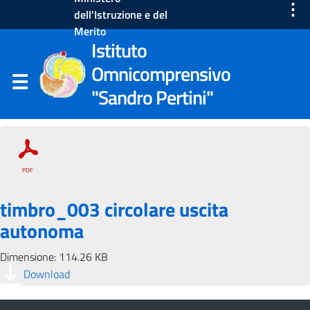
⋮
dell'Istruzione e del
Merito
Istituto
Omnicomprensivo
"Sandro Pertini"
timbro_003 circolare uscita
autonoma
Dimensione: 114.26 KB
Download