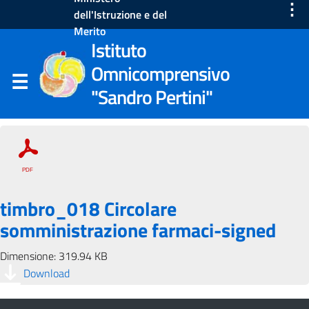
⋮
dell'Istruzione e del
Merito
Istituto
Omnicomprensivo
"Sandro Pertini"
timbro_018 Circolare
somministrazione farmaci-signed
Dimensione: 319.94 KB
Download