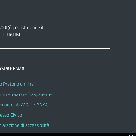
400t@pec.istruzione.it
tt. UFH6HM
ASPARENZA
o Pretorio on line
inistrazione Trasparente
mpimenti AVCP / ANAC
esso Civico
hiarazione di accessibilità