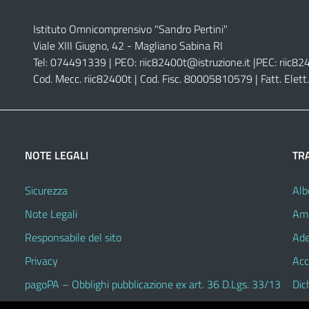
Istituto Omnicomprensivo "Sandro Pertini"
Viale XIII Giugno, 42 - Magliano Sabina RI
Tel: 074491339 | PEO:
riic82400t@istruzione.it |
PEC:
riic82
Cod. Mecc. riic82400t | Cod. Fisc. 80005810579 | Fatt. Ele
NOTE LEGALI
TR
Sicurezza
Alb
Note Legali
Amm
Responsabile del sito
Ade
Privacy
Acc
pagoPA – Obblighi pubblicazione ex art. 36 D.Lgs. 33/13
Dic