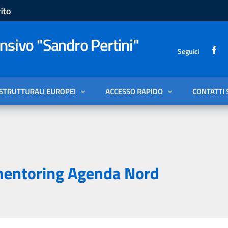
ito
sivo "Sandro Pertini"
Seguici
 STRUTTURALI EUROPEI
ACCESSO RAPIDO
CONTATTI 
mentoring Agenda Nord