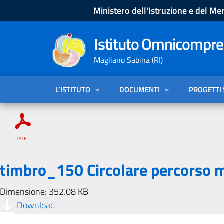
Ministero dell'Istruzione e del Mer
Istituto Omnicompren
Magliano Sabina (RI)
L’ISTITUTO
DOCUMENTI
PROGETTI
timbro_150 Circolare percorso 
Dimensione: 352.08 KB
Download