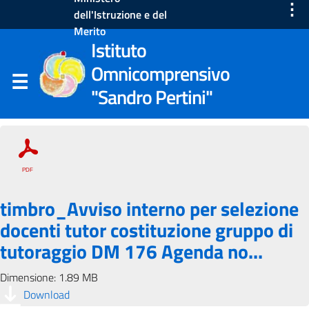
⋮
dell'Istruzione e del
Merito
Istituto
Omnicomprensivo
"Sandro Pertini"
timbro_Avviso interno per selezione
docenti tutor costituzione gruppo di
tutoraggio DM 176 Agenda no...
Dimensione: 1.89 MB
Download