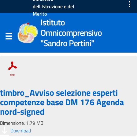
⋮
dell'Istruzione e del
Merito
Istituto
Omnicomprensivo
"Sandro Pertini"
timbro_Avviso selezione esperti
competenze base DM 176 Agenda
nord-signed
Dimensione: 1.79 MB
Download