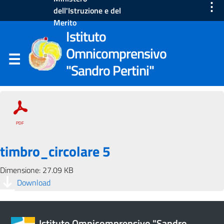
⋮
dell'Istruzione e del
Merito
Istituto
Omnicomprensivo
"Sandro Pertini"
timbro_circolare 5
Dimensione: 27.09 KB
Download
Istituto Omnicomprensivo "Sandro