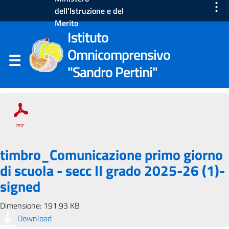
⋮
dell'Istruzione e del
Merito
Istituto
Omnicomprensivo
"Sandro Pertini"
timbro_Comunicazione primo giorno
di scuola - secc II grado 2025-26 (1)-
signed
Dimensione: 191.93 KB
Download