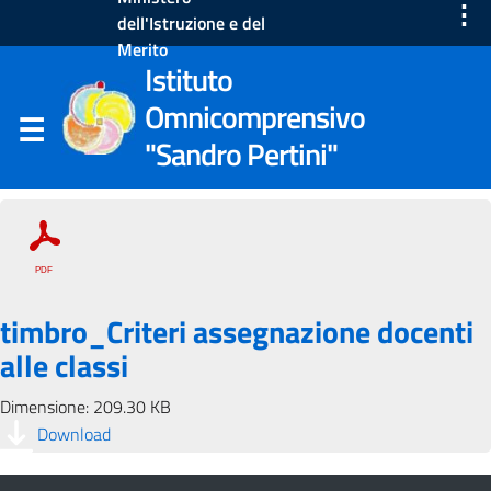
⋮
dell'Istruzione e del
Merito
Istituto
Omnicomprensivo
"Sandro Pertini"
timbro_Criteri assegnazione docenti
alle classi
Dimensione: 209.30 KB
Download