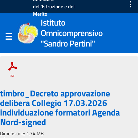
⋮
dell'Istruzione e del
Merito
Istituto
Omnicomprensivo
"Sandro Pertini"
timbro_Decreto approvazione
delibera Collegio 17.03.2026
individuazione formatori Agenda
Nord-signed
Dimensione: 1.74 MB