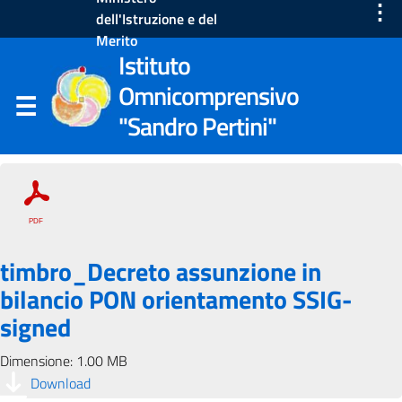
⋮
dell'Istruzione e del
Merito
Istituto
Omnicomprensivo
"Sandro Pertini"
timbro_Decreto assunzione in
bilancio PON orientamento SSIG-
signed
Dimensione: 1.00 MB
Download