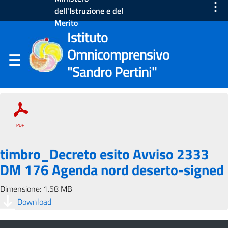
⋮
dell'Istruzione e del
Merito
Istituto
Omnicomprensivo
"Sandro Pertini"
timbro_Decreto esito Avviso 2333
DM 176 Agenda nord deserto-signed
Dimensione: 1.58 MB
Download