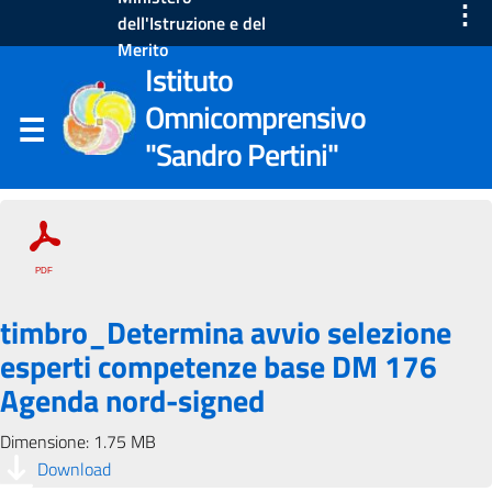
⋮
dell'Istruzione e del
Merito
Istituto
Omnicomprensivo
"Sandro Pertini"
timbro_Determina avvio selezione
esperti competenze base DM 176
Agenda nord-signed
Dimensione: 1.75 MB
Download