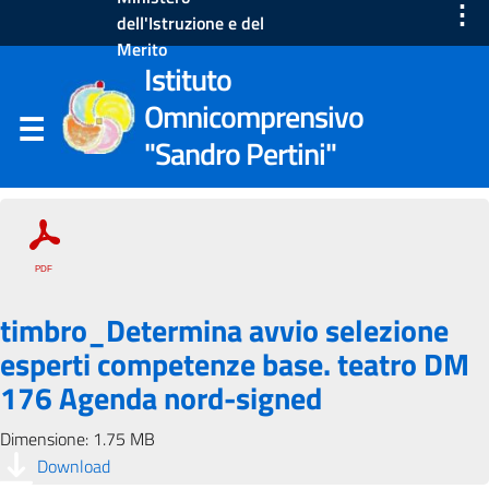
⋮
dell'Istruzione e del
Merito
Istituto
Omnicomprensivo
"Sandro Pertini"
timbro_Determina avvio selezione
esperti competenze base. teatro DM
176 Agenda nord-signed
Dimensione: 1.75 MB
Download