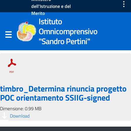
⋮
dell'Istruzione e del
Merito
Istituto
Omnicomprensivo
"Sandro Pertini"
timbro_Determina rinuncia progetto
POC orientamento SSIIG-signed
Dimensione: 0.99 MB
Download