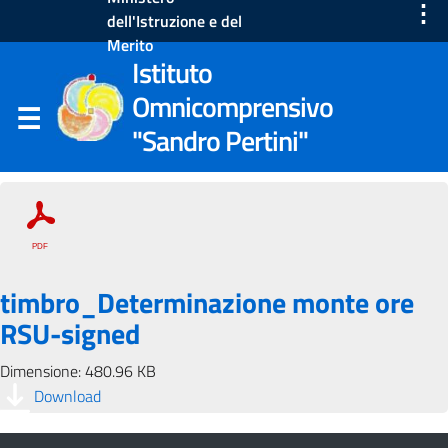
⋮
dell'Istruzione e del
Merito
Istituto
Omnicomprensivo
"Sandro Pertini"
timbro_Determinazione monte ore
RSU-signed
Dimensione: 480.96 KB
Download