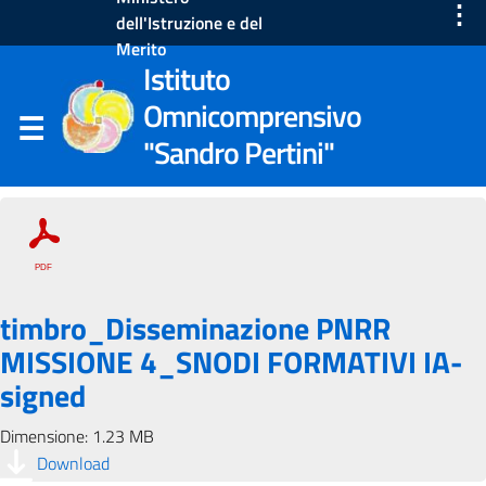
⋮
dell'Istruzione e del
Merito
Istituto
Omnicomprensivo
"Sandro Pertini"
timbro_Disseminazione PNRR
MISSIONE 4_SNODI FORMATIVI IA-
signed
Dimensione: 1.23 MB
Download