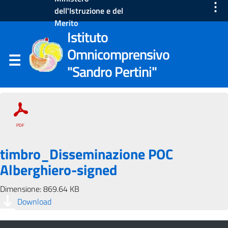
⋮
dell'Istruzione e del
Merito
Istituto
Omnicomprensivo
"Sandro Pertini"
timbro_Disseminazione POC
Alberghiero-signed
Dimensione: 869.64 KB
Download