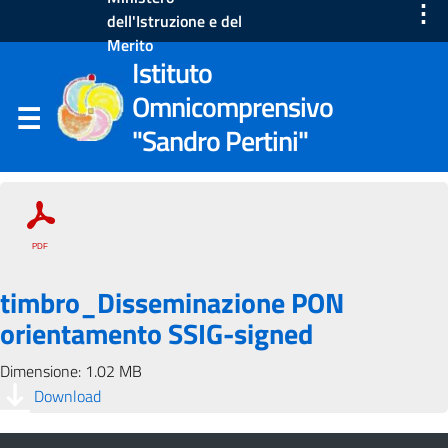
⋮
dell'Istruzione e del
Merito
Istituto
Omnicomprensivo
"Sandro Pertini"
timbro_Disseminazione PON
orientamento SSIG-signed
Dimensione: 1.02 MB
Download