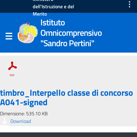
⋮
dell'Istruzione e del
Merito
Istituto
Omnicomprensivo
"Sandro Pertini"
timbro_Interpello classe di concorso
A041-signed
Dimensione: 535.10 KB
Download