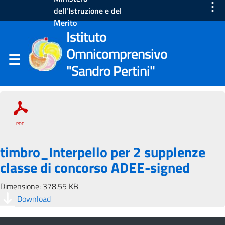
⋮
dell'Istruzione e del
Merito
Istituto
Omnicomprensivo
"Sandro Pertini"
timbro_Interpello per 2 supplenze
classe di concorso ADEE-signed
Dimensione: 378.55 KB
Download