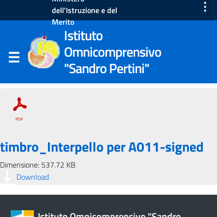
⋮
dell'Istruzione e del
Merito
Istituto
Omnicomprensivo
"Sandro Pertini"
timbro_Interpello per A011-signed
Dimensione: 537.72 KB
Download
Istituto Omnicomprensivo "Sandro