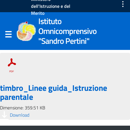
⋮
dell'Istruzione e del
Merito
Istituto
Omnicomprensivo
"Sandro Pertini"
timbro_Linee guida_Istruzione
parentale
Dimensione: 359.51 KB
Download