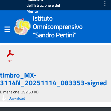
⋮
dell'Istruzione e del
Merito
Istituto
Omnicomprensivo
"Sandro Pertini"
timbro_MX-
3114N_20251114_083353-signed
Dimensione: 292.60 KB
Download