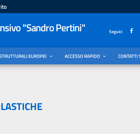
ito
sivo "Sandro Pertini"
Seguici
 STRUTTURALI EUROPEI
ACCESSO RAPIDO
CONTATTI 
LASTICHE