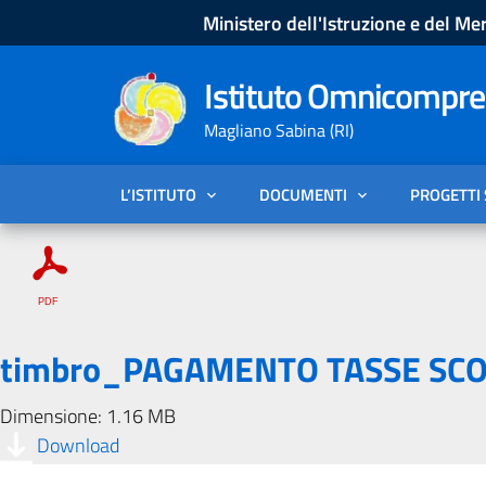
Ministero dell'Istruzione e del Mer
Istituto Omnicompren
Magliano Sabina (RI)
L’ISTITUTO
DOCUMENTI
PROGETTI
timbro_PAGAMENTO TASSE SCO
Dimensione: 1.16 MB
Download