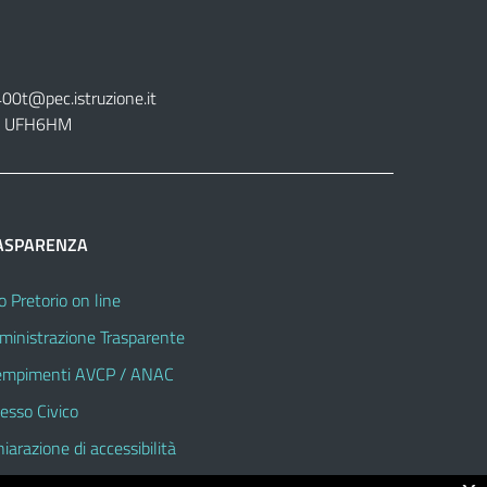
400t@pec.istruzione.it
tt. UFH6HM
ASPARENZA
o Pretorio on line
inistrazione Trasparente
mpimenti AVCP / ANAC
esso Civico
hiarazione di accessibilità