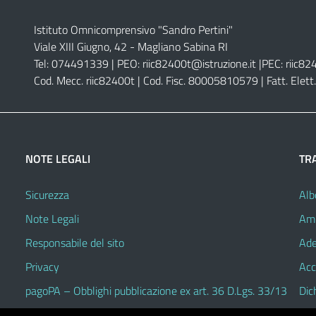
Istituto Omnicomprensivo "Sandro Pertini"
Viale XIII Giugno, 42 - Magliano Sabina RI
Tel: 074491339 | PEO:
riic82400t@istruzione.it |
PEC:
riic82
Cod. Mecc. riic82400t | Cod. Fisc. 80005810579 | Fatt. Ele
NOTE LEGALI
TR
Sicurezza
Alb
Note Legali
Amm
Responsabile del sito
Ade
Privacy
Acc
pagoPA – Obblighi pubblicazione ex art. 36 D.Lgs. 33/13
Dic