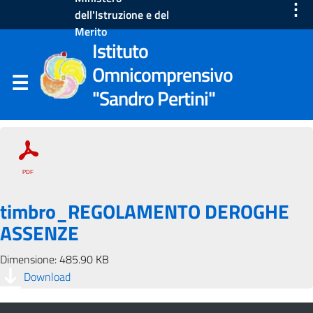
⋮
dell'Istruzione e del
Merito
Istituto
Omnicomprensivo
"Sandro Pertini"
timbro_REGOLAMENTO DEROGHE
ASSENZE
Dimensione: 485.90 KB
Download