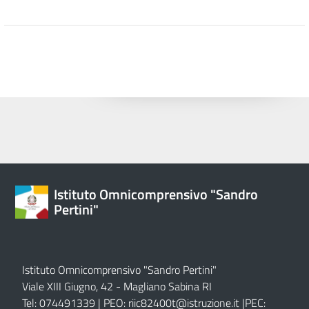
Istituto Omnicomprensivo "Sandro
Pertini"
Istituto Omnicomprensivo "Sandro Pertini"
Viale XIII Giugno, 42 - Magliano Sabina RI
Tel: 074491339 | PEO:
riic82400t@istruzione.it |
PEC: