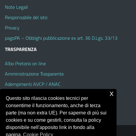
Note Legali
Responsabile del sito
Privacy
pagoPA – Obblighi pubblicazione ex art. 36 D.Lgs. 33/13
TRASPARENZA
Albo Pretorio on line
Amministrazione Trasparente
Adempimenti AVCP / ANAC
x
Accesso Civico
Questo sito rilascia cookies tecnici per
Dichiarazione di accessibilità
consentirne il funzionamento, anche di terza
parte (ma non extra UE). Per saperne di più sui
cookies e su come gestirli, consulta la policy
disponibile nell'apposito link in fondo alla
pagina.
Cookie Policy
Portale realizzato con la piattaforma
Argo Web 4.0