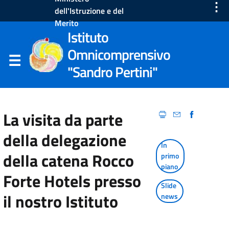
⋮
dell'Istruzione e del
Merito
Istituto
Omnicomprensivo
"Sandro Pertini"
La visita da parte
della delegazione
In
della catena Rocco
primo
piano
Forte Hotels presso
Slide
il nostro Istituto
news