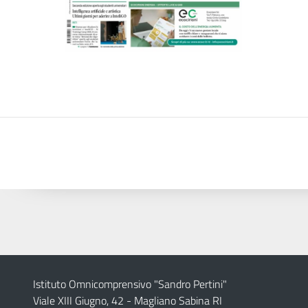
Istituto Omnicomprensivo "Sandro Pertini"
Viale XIII Giugno, 42 - Magliano Sabina RI