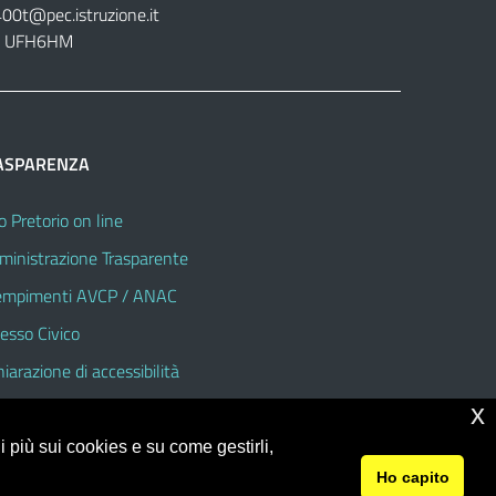
400t@pec.istruzione.it
tt. UFH6HM
ASPARENZA
o Pretorio on line
inistrazione Trasparente
mpimenti AVCP / ANAC
esso Civico
hiarazione di accessibilità
x
 più sui cookies e su come gestirli,
Ho capito
© 2026 Istituto Omnicomprensivo "Sandro Pertini"