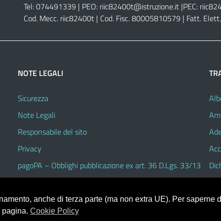
Tel: 074491339 | PEO:
riic82400t@istruzione.it |
PEC:
riic82
Cod. Mecc. riic82400t | Cod. Fisc. 80005810579 | Fatt. Ele
NOTE LEGALI
TR
Sicurezza
Alb
Note Legali
Amm
Responsabile del sito
Ade
Privacy
Acc
pagoPA – Obblighi pubblicazione ex art. 36 D.Lgs. 33/13
Dic
ionamento, anche di terza parte (ma non extra UE). Per saperne di
a pagina.
Cookie Policy