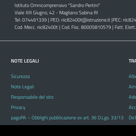
Istituto Omnicomprensivo "Sandro Pertini"
Viale XIII Giugno, 42 - Magliano Sabina RI
Tel: 074491339 | PEO:
riic82400t@istruzione.it |
PEC:
riic82
Cod. Mecc. riic82400t | Cod. Fisc. 80005810579 | Fatt. Ele
NOTE LEGALI
TR
Sicurezza
Alb
Note Legali
Amm
Responsabile del sito
Ade
Privacy
Acc
pagoPA – Obblighi pubblicazione ex art. 36 D.Lgs. 33/13
Dic