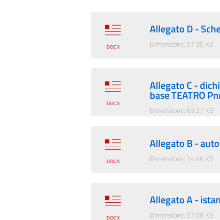
Allegato D - Sc
Dimensione: 57.30 KB
Allegato C - dich
base TEATRO Pn
Dimensione: 63.27 KB
Allegato B - aut
Dimensione: 74.46 KB
Allegato A - is
Dimensione: 57.08 KB