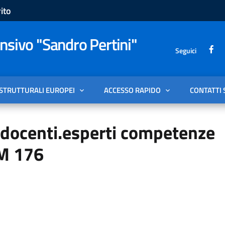
ito
sivo "Sandro Pertini"
Seguici
 STRUTTURALI EUROPEI
ACCESSO RAPIDO
CONTATTI 
 docenti.esperti competenze
M 176