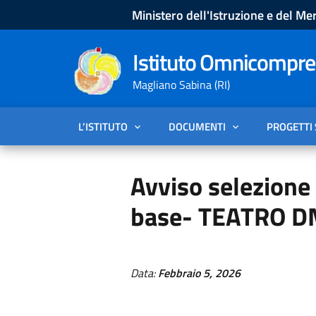
Ministero dell'Istruzione e del Mer
Istituto Omnicompren
Magliano Sabina (RI)
L’ISTITUTO
DOCUMENTI
PROGETTI
Avviso selezione
base- TEATRO D
Data:
Febbraio 5, 2026