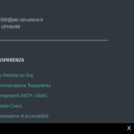
400t@pec.istruzione.it
tt. UFH6HM
ASPARENZA
o Pretorio on line
inistrazione Trasparente
mpimenti AVCP / ANAC
esso Civico
hiarazione di accessibilità
x