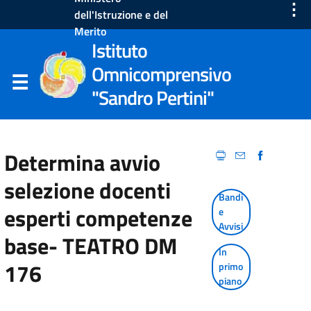
⋮
dell'Istruzione e del
Merito
Istituto
Omnicomprensivo
"Sandro Pertini"
Determina avvio
selezione docenti
Bandi
esperti competenze
e
Avvisi
base- TEATRO DM
In
176
primo
piano