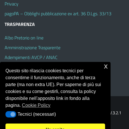
Privacy
pagoPA – Obblighi pubblicazione ex art. 36 D.Lgs. 33/13
TRASPARENZA
Albo Pretorio on line
Amministrazione Trasparente
Adempimenti AVCP / ANAC
x
Accesso Civico
Questo sito rilascia cookies tecnici per
Dichiarazione di accessibilità
consentirne il funzionamento, anche di terza
parte (ma non extra UE). Per saperne di più sui
cookies e su come gestirli, consulta la policy
disponibile nell'apposito link in fondo alla
pagina.
Cookie Policy
Portale realizzato con la piattaforma
Argo Web 4.0
Template Italia configurato sul tema accessibile
EduTheme
V.3.2.1
Tecnici (necessari)
Tecnici (necessari)
(Alioth)