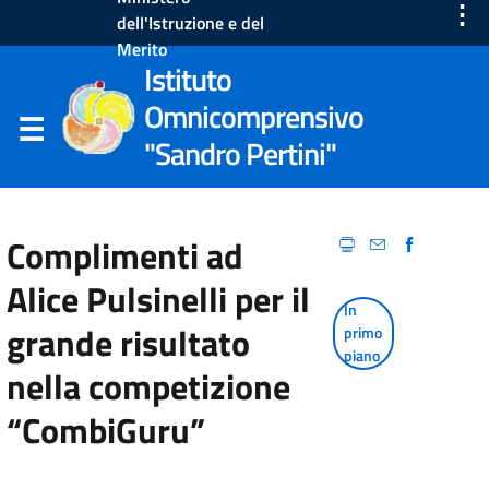
⋮
dell'Istruzione e del
Merito
Istituto
Omnicomprensivo
"Sandro Pertini"
Complimenti ad
Alice Pulsinelli per il
In
grande risultato
primo
piano
nella competizione
“CombiGuru”