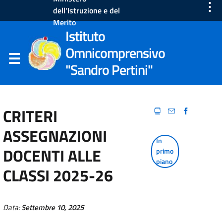
⋮
dell'Istruzione e del
Merito
Istituto
Omnicomprensivo
"Sandro Pertini"
CRITERI
ASSEGNAZIONI
In
DOCENTI ALLE
primo
piano
CLASSI 2025-26
Data:
Settembre 10, 2025