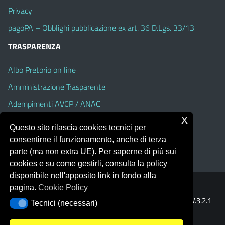
Privacy
pagoPA – Obblighi pubblicazione ex art. 36 D.Lgs. 33/13
TRASPARENZA
Albo Pretorio on line
Amministrazione Trasparente
Adempimenti AVCP / ANAC
x
Accesso Civico
Questo sito rilascia cookies tecnici per
Dichiarazione di accessibilità
consentirne il funzionamento, anche di terza
parte (ma non extra UE). Per saperne di più sui
cookies e su come gestirli, consulta la policy
disponibile nell'apposito link in fondo alla
pagina.
Cookie Policy
Portale realizzato con la piattaforma
Argo Web 4.0
Template Italia configurato sul tema accessibile
EduTheme
V.3.2.1
Tecnici (necessari)
Tecnici (necessari)
(Alioth)